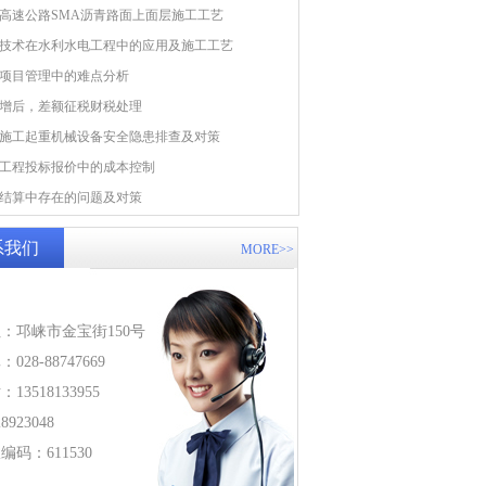
高速公路SMA沥青路面上面层施工工艺
技术在水利水电工程中的应用及施工工艺
项目管理中的难点分析
增后，差额征税财税处理
施工起重机械设备安全隐患排查及对策
工程投标报价中的成本控制
结算中存在的问题及对策
系我们
MORE>>
：邛崃市金宝街150号
028-88747669
13518133955
28923048
编码：611530