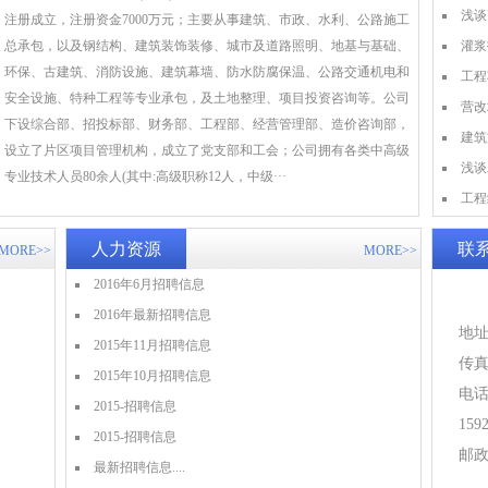
浅谈
注册成立，注册资金7000万元；主要从事建筑、市政、水利、公路施工
总承包，以及钢结构、建筑装饰装修、城市及道路照明、地基与基础、
灌浆
环保、古建筑、消防设施、建筑幕墙、防水防腐保温、公路交通机电和
工程
安全设施、特种工程等专业承包，及土地整理、项目投资咨询等。公司
营改
下设综合部、招投标部、财务部、工程部、经营管理部、造价咨询部，
建筑
设立了片区项目管理机构，成立了党支部和工会；公司拥有各类中高级
浅谈
专业技术人员80余人(其中:高级职称12人，中级···
工程
人力资源
联
MORE>>
MORE>>
2016年6月招聘信息
2016年最新招聘信息
地址
2015年11月招聘信息
传真：
2015年10月招聘信息
电话：
2015-招聘信息
159
2015-招聘信息
邮政
最新招聘信息....