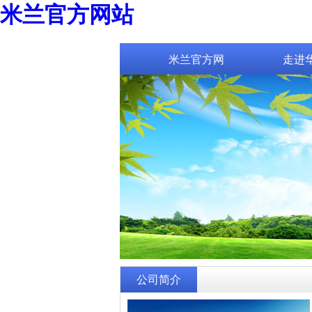
米兰官方网站
米兰官方网
走进
站_米兰(中
国)
公司简介