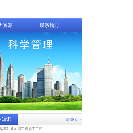
力资源
联系我们
业知识
MORE>>
路基注浆加固工程施工工艺